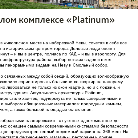
лом комплексе «Platinum»
в живописном месте на набережной Невы, сочетая в себе все
 и историческим центром города. Деловые люди оценят
нут – и вы в центре, полчаса по КАД – и вы в аэропорту. Для
 инфраструктура района, выбор детских садов и школ.
ны панорамными видами на Неву и Смольный собор.
ьно связанных между собой секций, образующих волнообразную
озволило сориентировать большинство квартир на панораму
но любоваться не только из окон квартир, но и с лоджий, и
етру здания. Актуальность архитектуры Platinum,
ире стиле хай-тек, подчеркнута не только совершенными и
 и выбором облицовочных материалов: природным камнем,
чом, а также большой площадью остекления.
нообразными планировками - от уютных однокомнатных до
лекс оснащен самыми современными системами безопасности
льцов предусмотрен теплый подземный паркинг на 366 мест. На
зместятся фитнес-центр, магазины, рестораны и другие