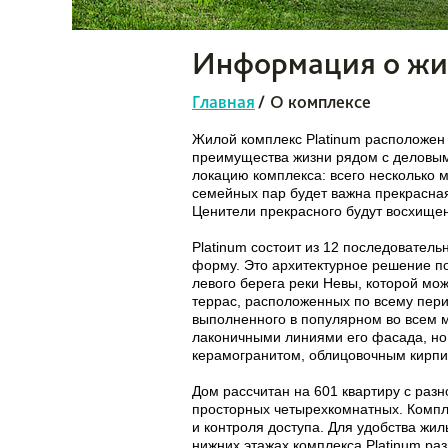
Информация о жи
Главная
/
О комплексе
Жилой комплекс Platinum расположен 
преимущества жизни рядом с деловым
локацию комплекса: всего несколько ми
семейных пар будет важна прекрасная
Ценители прекрасного будут восхище
Platinum состоит из 12 последовател
форму. Это архитектурное решение п
левого берега реки Невы, которой мож
террас, расположенных по всему перим
выполненного в популярном во всем м
лаконичными линиями его фасада, но
керамогранитом, облицовочным кирпи
Дом рассчитан на 601 квартиру с раз
просторных четырехкомнатных. Комп
и контроля доступа. Для удобства жи
нижних этажах комплекса Platinum ра