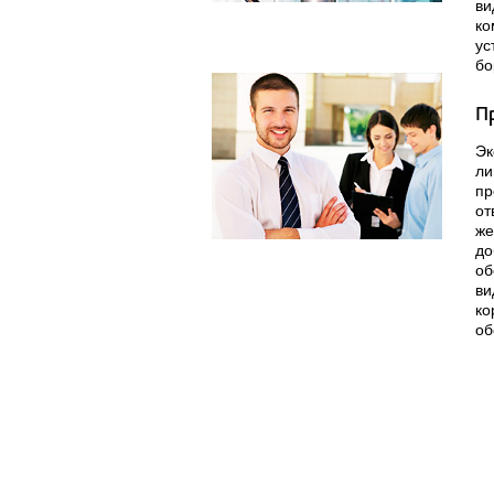
ви
ко
ус
бо
П
Эк
ли
пр
от
же
до
об
ви
ко
об