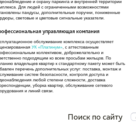
деонаблюдение и охрану паркинга и внутренней территории
мплекса. Для людей с ограниченными возможностями
тановлены пандусы, дополнительные поручни, пониженные
рдюры, световые и цветовые сигнальные указатели.
рофессиональная управляющая компания
сплуатационное обслуживание комплекса осуществляет
цензированная
УК «Платинум»
, с аттестованным
офессиональным коллективом, доброжелательно и
ветственно подходящим ко всем просьбам жильцов. По
ланию владельцев квартир к стандартному пакету может быть
бавлен перечень дополнительных услуг: поставка, монтаж и
служивание систем безопасности, контроля доступа и
деонаблюдения любой степени сложности, доставка
рреспонденции, уборка квартир, обслуживание сетевого
орудования и линий связи.
Поиск по сайту