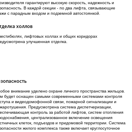
оизводителя гарантируют высокую скорость, надежность и
зопасность. В каждой секции - по два лифта, связывающие
ажи с парадным входом и подземной автостоянкой.
тделка холлов
вестибюлях, лифтовых холлах и общих коридорах
едусмотрена улучшенная отделка.
езопасность
обое внимание уделено охране личного пространства жильцов.
м будет оснащен самыми современными системами контроля
ступа и видеодомофонной связи, пожарной сигнализации и
жаротушения. Предусмотрена система диспетчеризации,
еспечивающая контроль за работой лифтов, систем отопления
водоснабжения, централизованное включение освещения
стничных клеток, подъездов и придомовой территории. Система
зопасности жилого комплекса также включает круглосуточное