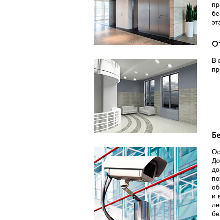
пр
бе
эт
О
В 
пр
Б
Ос
До
до
по
об
и 
ле
бе