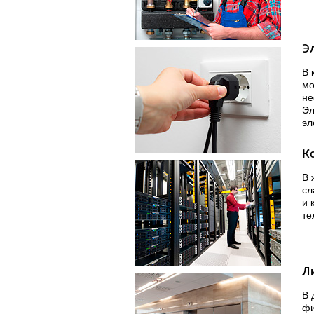
Э
В 
мо
не
Эл
эл
К
В 
сл
и 
те
Л
В 
фи