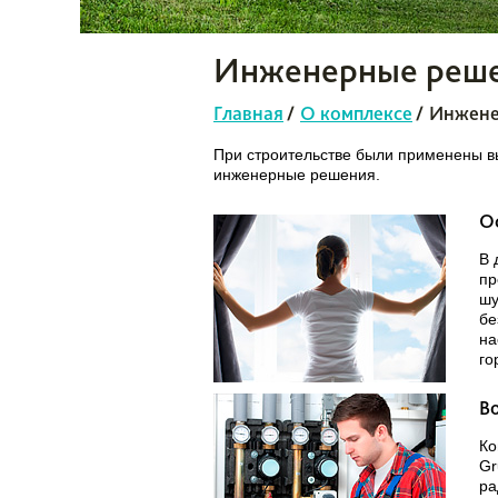
Инженерные реш
Главная
/
О комплексе
/
Инжене
При строительстве были применены
в
инженерные решения.
О
В 
пр
шу
бе
на
го
В
Ко
Gr
ра