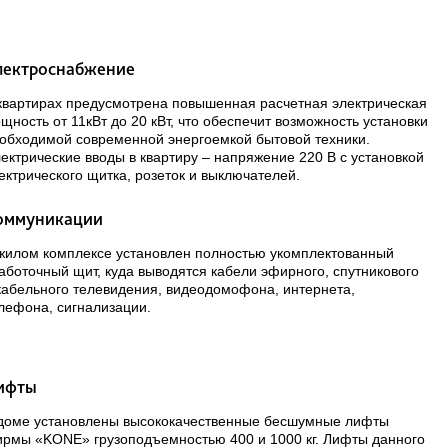
лектроснабжение
квартирах предусмотрена повышенная расчетная электрическая
щность от 11кВт до 20 кВт, что обеспечит возможность установки
обходимой современной энергоемкой бытовой техники.
ектрические вводы в квартиру – напряжение 220 В с установкой
ектрического щитка, розеток и выключателей.
оммуникации
жилом комплексе установлен полностью укомплектованный
аботочный щит, куда выводятся кабели эфирного, спутникового
кабельного телевидения, видеодомофона, интернета,
лефона, сигнализации.
ифты
доме установлены
высококачественные бесшумные лифты
рмы «KONE» грузоподъемностью 400 и 1000 кг. Лифты данного