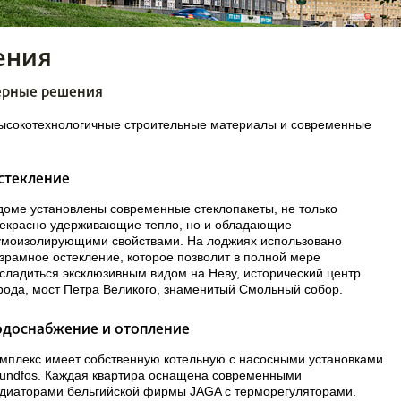
ения
рные решения
ысокотехнологичные строительные материалы и современные
стекление
доме установлены современные стеклопакеты, не только
екрасно удерживающие тепло, но и обладающие
моизолирующими свойствами. На лоджиях использовано
зрамное остекление, которое позволит в полной мере
сладиться эксклюзивным видом на Неву, исторический центр
рода, мост Петра Великого, знаменитый Смольный собор.
одоснабжение и отопление
мплекс имеет собственную котельную с насосными установками
undfos. Каждая квартира оснащена современными
диаторами бельгийской фирмы JAGA с терморегуляторами.