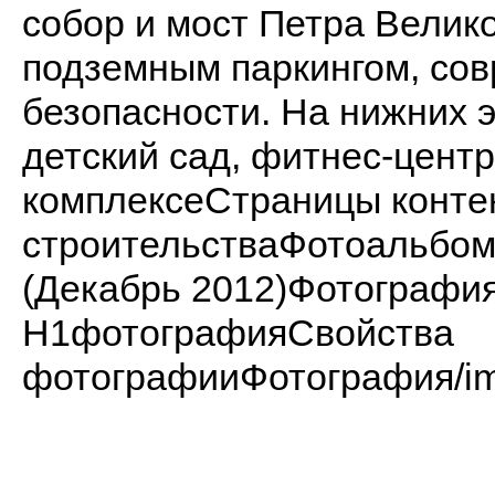
собор и мост Петра Велик
подземным паркингом, со
безопасности. На нижних 
детский сад, фитнес-цент
комплексеСтраницы конте
строительстваФотоальбо
(Декабрь 2012)Фотограф
H1фотографияСвойства
фотографииФотография/imag