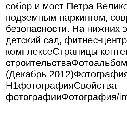
собор и мост Петра Велик
подземным паркингом, со
безопасности. На нижних 
детский сад, фитнес-цент
комплексеСтраницы конте
строительстваФотоальбо
(Декабрь 2012)Фотограф
H1фотографияСвойства
фотографииФотография/imag