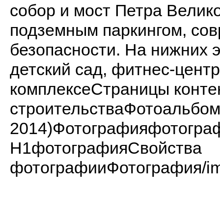
собор и мост Петра Велик
подземным паркингом, со
безопасности. На нижних 
детский сад, фитнес-цент
комплексеСтраницы конте
строительстваФотоальбом
2014)Фотографияфотогр
H1фотографияСвойства
фотографииФотография/imag