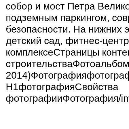
собор и мост Петра Велик
подземным паркингом, со
безопасности. На нижних 
детский сад, фитнес-цент
комплексеСтраницы конте
строительстваФотоальбом
2014)Фотографияфотогр
H1фотографияСвойства
фотографииФотография/imag