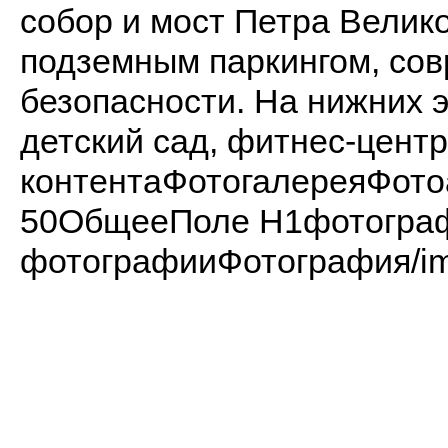
собор и мост Петра Велик
подземным паркингом, со
безопасности. На нижних 
детский сад, фитнес-центр
контентаФотогалереяФот
50ОбщееПоле H1фотограф
фотографииФотография/ima