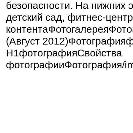
безопасности. На нижних 
детский сад, фитнес-центр
контентаФотогалереяФот
(Август 2012)Фотографи
H1фотографияСвойства
фотографииФотография/imag