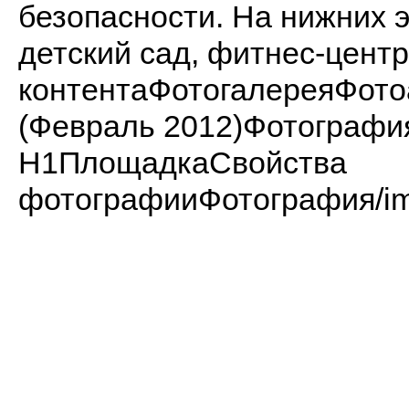
безопасности. На нижних 
детский сад, фитнес-центр
контентаФотогалереяФот
(Февраль 2012)Фотограф
H1ПлощадкаСвойства
фотографииФотография/imag