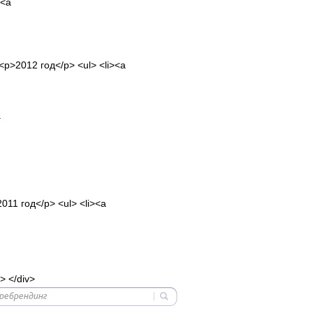
><a
 <p>2012 год</p> <ul> <li><a
a
011 год</p> <ul> <li><a
> </div>