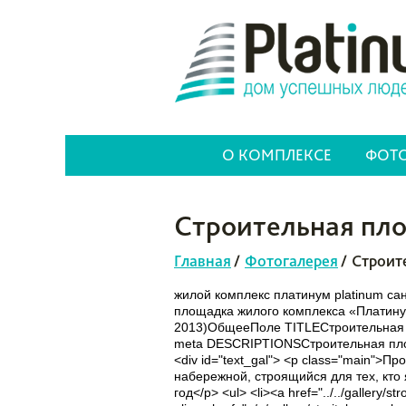
О КОМПЛЕКСЕ
ФОТО
Строительная пло
Главная
/
Фотогалерея
/
Строит
жилой комплекс платинум platinum са
площадка жилого комплекса «Платин
2013)ОбщееПоле TITLEСтроительная 
meta DESCRIPTIONSСтроительная площ
<div id="text_gal"> <p class="main">
набережной, строящийся для тех, кто я
год</p> <ul> <li><a href="../../galler