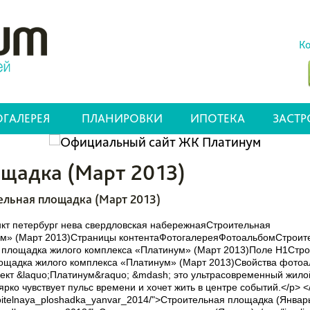
Ко
ГАЛЕРЕЯ
ПЛАНИРОВКИ
ИПОТЕКА
ЗАСТ
щадка (Март 2013)
ельная площадка (Март 2013)
нкт петербург нева свердловская набережнаяСтроительная
ум» (Март 2013)Страницы контентаФотогалереяФотоальбомСтроит
площадка жилого комплекса «Платинум» (Март 2013)Поле H1Стро
адка жилого комплекса «Платинум» (Март 2013)Свойства фотоаль
Проект &laquo;Платинум&raquo; &mdash; это ультрасовременный жил
рко чувствует пульс времени и хочет жить в центре событий.</p> </d
y/stroitelnaya_ploshadka_yanvar_2014/">Строительная площадка (Январь