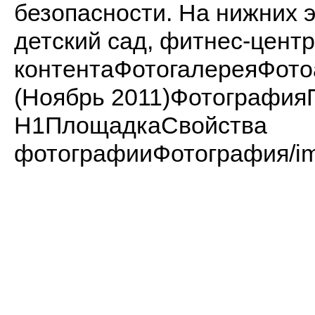
безопасности. На нижних 
детский сад, фитнес-центр
контентаФотогалереяФот
(Ноябрь 2011)Фотографи
H1ПлощадкаСвойства
фотографииФотография/imag