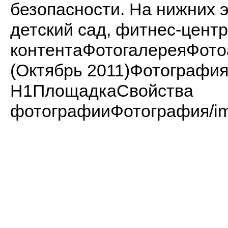
безопасности. На нижних 
детский сад, фитнес-центр
контентаФотогалереяФот
(Октябрь 2011)Фотограф
H1ПлощадкаСвойства
фотографииФотография/imag