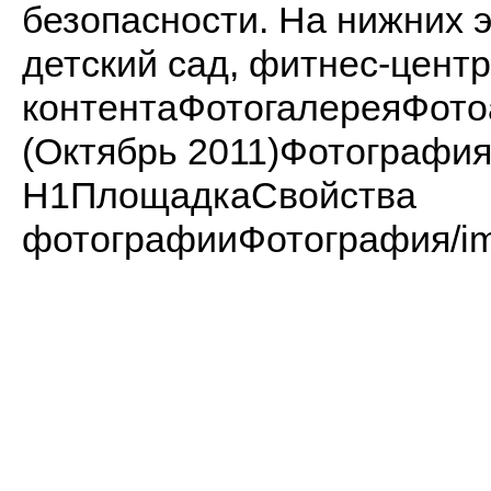
безопасности. На нижних 
детский сад, фитнес-центр
контентаФотогалереяФот
(Октябрь 2011)Фотограф
H1ПлощадкаСвойства
фотографииФотография/imag