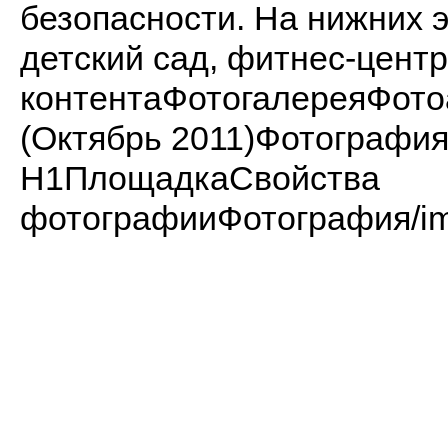
безопасности. На нижних 
детский сад, фитнес-центр
контентаФотогалереяФот
(Октябрь 2011)Фотограф
H1ПлощадкаСвойства
фотографииФотография/imag