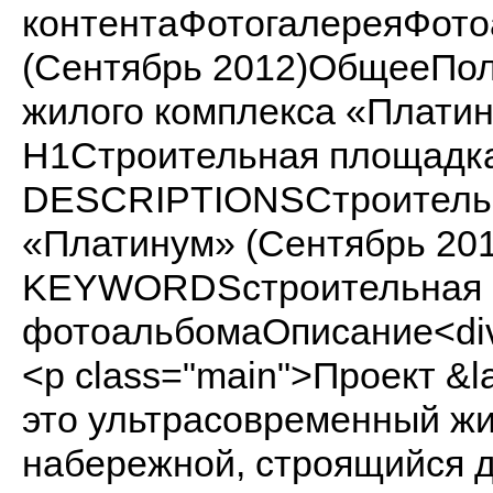
контентаФотогалереяФот
(Сентябрь 2012)ОбщееПол
жилого комплекса «Платин
H1Строительная площадка
DESCRIPTIONSСтроительн
«Платинум» (Сентябрь 20
KEYWORDSстроительная 
фотоальбомаОписание<div id
<p class="main">Проект &
это ультрасовременный жи
набережной, строящийся дл