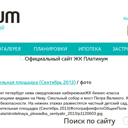
Ко
ГАЛЕРЕЯ
ПЛАНИРОВКИ
ИПОТЕКА
ЗАСТ
ельная площадка (Сентябрь 2013)
/
фото
нкт петербург нева свердловская набережнаяЖК бизнес-класса
ывающими видами на Неву, Смольный собор и мост Петра Великого
езопасности. На нижних этажах разместятся частный детский сад,
оительная площадка (Сентябрь 2013)ФотографияфотоОбщееПоле
a/stroitelnaya_plowadka_sentyabr_2013/p1120603.jpg
Поиск по сайту