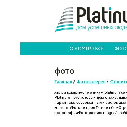
О КОМПЛЕКСЕ
ФОТО
фото
Главная
/
Фотогалерея
/
Строит
жилой комплекс платинум platinum са
Platinum - это готовый дом с захват
паркингом, современными системами б
контентаФотогалереяФотоальбомСтр
фотографииФотография/images/cms/dat