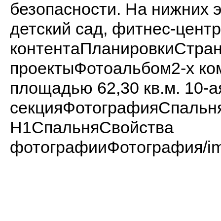
безопасности. На нижних 
детский сад, фитнес-центр
контентаПланировкиСтран
проектыФотоальбом2-х ко
площадью 62,30 кв.м. 10-а
секцияФотографияСпаль
H1СпальняСвойства
фотографииФотография/ima