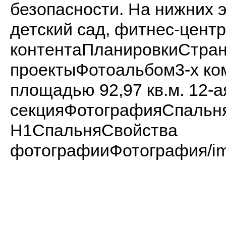
безопасности. На нижних 
детский сад, фитнес-центр
контентаПланировкиСтран
проектыФотоальбом3-х ко
площадью 92,97 кв.м. 12-а
секцияФотографияСпаль
H1СпальняСвойства
фотографииФотография/ima