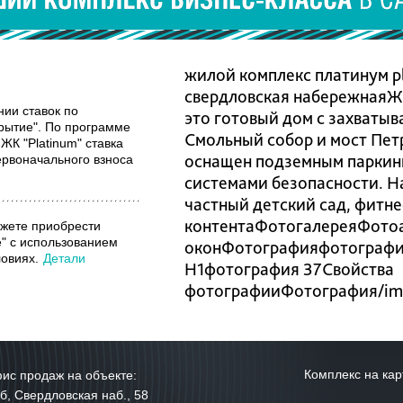
жилой комплекс платинум pl
свердловская набережнаяЖК
ии ставок по
это готовый дом с захваты
рытие". По программе
Смольный собор и мост Пет
ЖК "Platinum" ставка
оснащен подземным паркин
ервоначального взноса
системами безопасности. Н
частный детский сад, фитне
контентаФотогалереяФото
ожете приобрести
е" с использованием
оконФотографияфотограф
ловиях.
Детали
H1фотография 37Свойства
фотографииФотография/image
Комплекс на кар
ис продаж на объекте:
б, Свердловская наб., 58