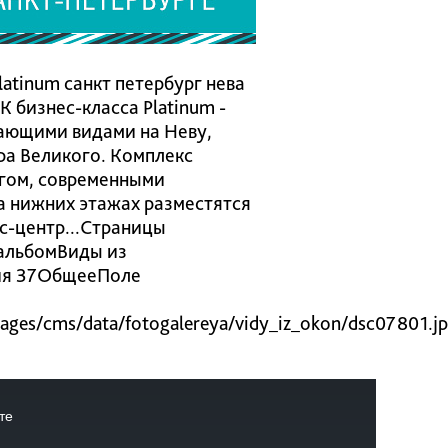
atinum санкт петербург нева
 бизнес-класса Platinum -
вающими видами на Неву,
ра Великого. Комплекс
гом, современными
а нижних этажах разместятся
с-центр...Страницы
альбомВиды из
ия 37ОбщееПоле
s/cms/data/fotogalereya/vidy_iz_okon/dsc07801.j
те