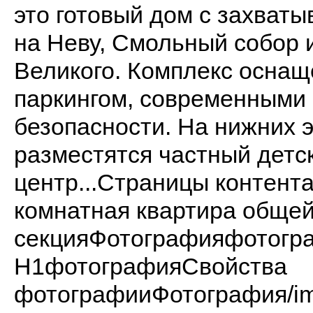
это готовый дом с захва
на Неву, Смольный собор 
Великого. Комплекс осна
паркингом, современными
безопасности. На нижних 
разместятся частный детск
центр...Страницы контен
комнатная квартира общей
секцияФотографияфотог
H1фотографияСвойства
фотографииФотография/ima