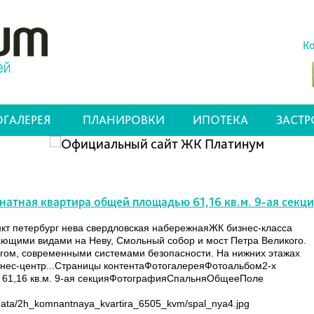
Ко
ГАЛЕРЕЯ
ПЛАНИРОВКИ
ИПОТЕКА
ЗАСТ
натная квартира общей площадью 61,16 кв.м. 9-ая секц
нкт петербург нева свердловская набережнаяЖК бизнес-класса
ывающими видами на Неву, Смольный собор и мост Петра Великого.
ом, современными системами безопасности. На нижних этажах
тнес-центр...Страницы контентаФотогалереяФотоальбом2-х
 61,16 кв.м. 9-ая секцияФотографияСпальняОбщееПоле
ta/2h_komnantnaya_kvartira_6505_kvm/spal_nya4.jpg