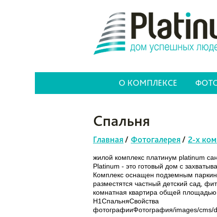
О КОМПЛЕКСЕ
ФОТО
Спальня
Главная
/
Фотогалерея
/
2-х ком
жилой комплекс платинум platinum са
Platinum - это готовый дом с захват
Комплекс оснащен подземным паркинг
разместятся частный детский сад, фи
комнатная квартира общей площадью
H1СпальняСвойства
фотографииФотография/images/cms/da