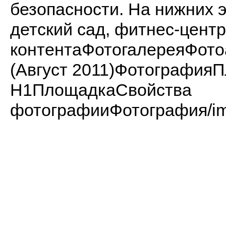
безопасности. На нижних 
детский сад, фитнес-центр
контентаФотогалереяФот
(Август 2011)Фотографи
H1ПлощадкаСвойства
фотографииФотография/ima