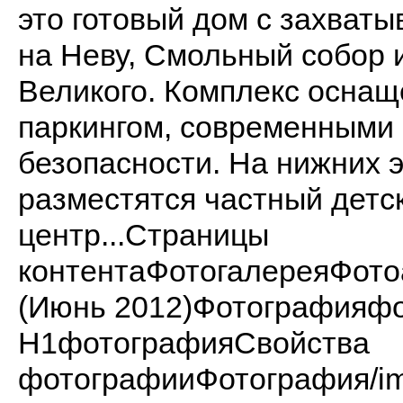
это готовый дом с захва
на Неву, Смольный собор 
Великого. Комплекс осна
паркингом, современными
безопасности. На нижних 
разместятся частный детск
центр...Страницы
контентаФотогалереяФот
(Июнь 2012)Фотографияф
H1фотографияСвойства
фотографииФотография/imag