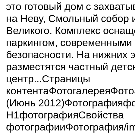
это готовый дом с захва
на Неву, Смольный собор 
Великого. Комплекс осна
паркингом, современными
безопасности. На нижних 
разместятся частный детск
центр...Страницы
контентаФотогалереяФот
(Июнь 2012)Фотографияф
H1фотографияСвойства
фотографииФотография/imag