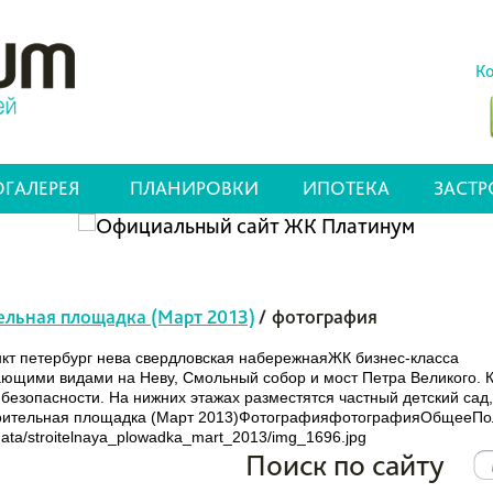
Ко
ГАЛЕРЕЯ
ПЛАНИРОВКИ
ИПОТЕКА
ЗАСТ
ельная площадка (Март 2013)
/
фотография
нкт петербург нева свердловская набережнаяЖК бизнес-класса
ывающими видами на Неву, Смольный собор и мост Петра Великого
езопасности. На нижних этажах разместятся частный детский сад,
оительная площадка (Март 2013)ФотографияфотографияОбщееПо
a/stroitelnaya_plowadka_mart_2013/img_1696.jpg
Поиск по сайту