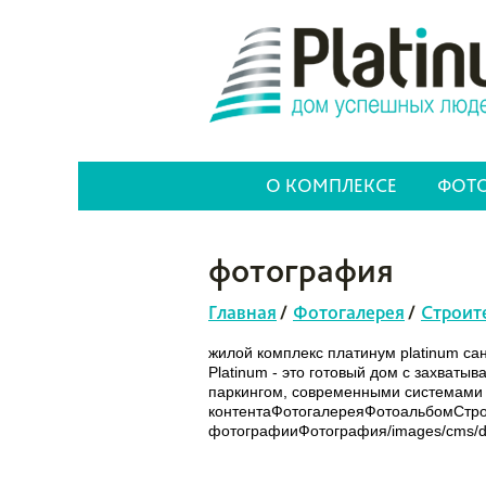
О КОМПЛЕКСЕ
ФОТО
фотография
Главная
/
Фотогалерея
/
Строит
жилой комплекс платинум platinum са
Platinum - это готовый дом с захват
паркингом, современными системами б
контентаФотогалереяФотоальбомСтр
фотографииФотография/images/cms/dat