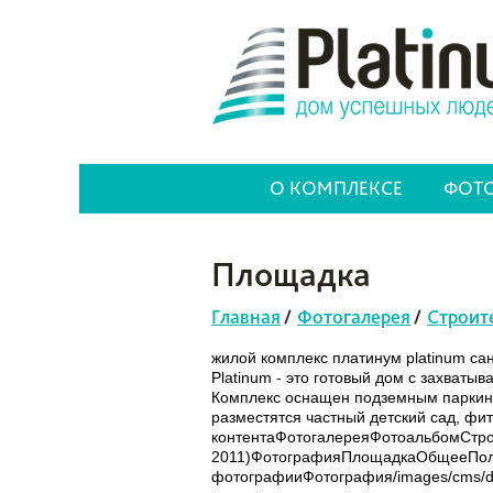
О КОМПЛЕКСЕ
ФОТО
Площадка
Главная
/
Фотогалерея
/
Строит
жилой комплекс платинум platinum са
Platinum - это готовый дом с захват
Комплекс оснащен подземным паркинг
разместятся частный детский сад, фи
контентаФотогалереяФотоальбомСтро
2011)ФотографияПлощадкаОбщееПол
фотографииФотография/images/cms/data