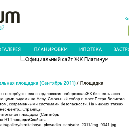
Ко
ГАЛЕРЕЯ
ПЛАНИРОВКИ
ИПОТЕКА
ЗАСТ
ельная площадка (Сентябрь 2011)
/
Площадка
нкт петербург нева свердловская набережнаяЖК бизнес-класса
ывающими видами на Неву, Смольный собор и мост Петра Великого.
ом, современными системами безопасности. На нижних этажах
тнес-центр...Страницы
ительная площадка (Сентябрь
е H1ПлощадкаСвойства
/gallery/stroitelnaya_plowadka_sentyabr_2011/img_9341.jpg