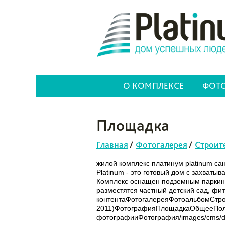
О КОМПЛЕКСЕ
ФОТО
Площадка
Главная
/
Фотогалерея
/
Строит
жилой комплекс платинум platinum са
Platinum - это готовый дом с захват
Комплекс оснащен подземным паркинг
разместятся частный детский сад, фи
контентаФотогалереяФотоальбомСтро
2011)ФотографияПлощадкаОбщееПол
фотографииФотография/images/cms/data