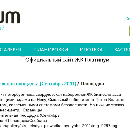
Ко
ГАЛЕРЕЯ
ПЛАНИРОВКИ
ИПОТЕКА
ЗАСТ
ельная площадка (Сентябрь 2011)
/
Площадка
нкт петербург нева свердловская набережнаяЖК бизнес-класса
ывающими видами на Неву, Смольный собор и мост Петра Великого.
ом, современными системами безопасности. На нижних этажах
тнес-центр...Страницы
ительная площадка (Сентябрь
е H1ПлощадкаСвойства
/gallery/stroitelnaya_plowadka_sentyabr_2011/img_9297.jpg